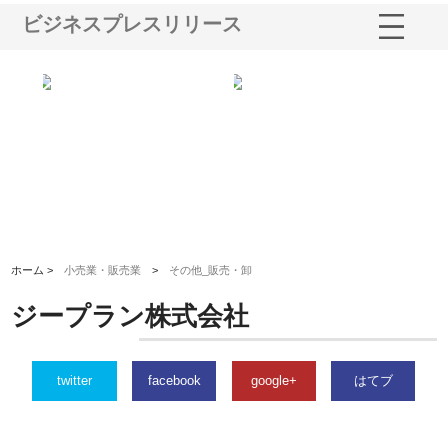
ビジネスプレスリリース
シー
株式会社アクアスペースが水中
株式会社地盤調査事務所が選ば
株
ム導
から陸上まで一貫施工できる理
れ続ける理由と建設コンサルの
ス
由
強み
ホーム >
小売業・販売業
>
その他_販売・卸
ジープラン株式会社
twitter
facebook
google+
はてブ