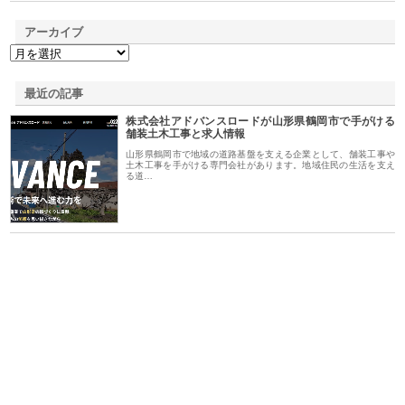
アーカイブ
最近の記事
株式会社アドバンスロードが山形県鶴岡市で手がける
舗装土木工事と求人情報
山形県鶴岡市で地域の道路基盤を支える企業として、舗装工事や
土木工事を手がける専門会社があります。地域住民の生活を支え
る道…
形道路が手がける舗
ホクシン設備株式会社が手がけ
株式会社東京シー・エム
技術の全容
る給排水空調消火設備工事の実
のGISインフラ管理シス