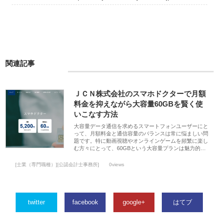
関連記事
ＪＣＮ株式会社のスマホドクターで月額
料金を抑えながら大容量60GBを賢く使
いこなす方法
大容量データ通信を求めるスマートフォンユーザーにと
って、月額料金と通信容量のバランスは常に悩ましい問
題です。特に動画視聴やオンラインゲームを頻繁に楽し
む方々にとって、60GBという大容量プランは魅力的…
[士業（専門職種）][公認会計士事務所]
0views
twitter
facebook
google+
はてブ