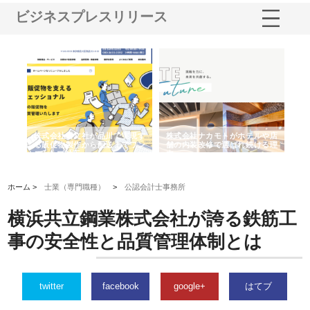
ビジネスプレスリリース
ノー
株式会社耕文社が品川で実現す
株式会社ナカモトがホテルや店
株
の専
る販促物製作から配送までワン
舗の内装改修で選ばれ続ける理
れ
ストップ対応
由
強
ホーム >
士業（専門職種）
>
公認会計士事務所
横浜共立鋼業株式会社が誇る鉄筋工
事の安全性と品質管理体制とは
twitter
facebook
google+
はてブ