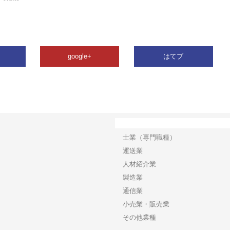
google+
はてブ
カテゴリー
士業（専門職種）
運送業
人材紹介業
製造業
通信業
小売業・販売業
その他業種