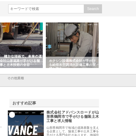
ホクシン設備株式会社が手がけ
株式会社東京シー・エム・シー
株式会社アクア
る給排水空調消火設備工事の実
のGISインフラ管理システム導
から陸上まで一
績と強み
入メリット
由
その他業種
おすすめ記事
株式会社アドバンスロードが山
1
形県鶴岡市で手がける舗装土木
工事と求人情報
山形県鶴岡市で地域の道路基盤を支え
る企業として、舗装工事や土木工事を
手がける専門会社があります。地域住