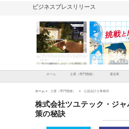
ビジネスプレスリリース
株式会社が知多半島と三河
株式会社ナツハラが建設と鋲螺
株式会社メタルエー
古屋で叶える理想の外構空
で滋賀の暮らしを支える理由
イトが提供する充実
容とは
ホーム
士業（専門職種）
運送業
ホーム >
士業（専門職種）
>
公認会計士事務所
株式会社ツユテック・ジャ
策の秘訣