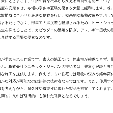
対策にとどまらず、生活の質を根本から変える可能性を秘めていま
温度を安定させ、冬場の寒さや夏場の暑さを大幅に緩和します。株
家族構成に合わせた最適な提案を行い、効果的な断熱改修を実現し
高まるだけでなく、部屋間の温度差も軽減されるため、ヒートショ
発生を抑えることで、カビやダニの繁殖を防ぎ、アレルギー症状の
も直結する重要な要素なのです。
性が求められる作業です。素人の施工では、気密性が確保できず、
せん。株式会社ツユテック・ジャパンの技術者は、豊富な経験と専
適な施工を提供します。例えば、古い住宅では建物の歪みや経年変
細かな対応が可能なのは熟練の技術者ならではです。また、使用す
和を考えながら、耐久性や機能性に優れた製品を提案してくれます
長期的に見れば経済的にも優れた選択となるでしょう。