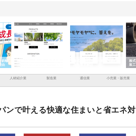
スの企業サ
株式会社ＣＳＡの事業内容と強
株式会社山形道路が手がける舗
した情報内
みを徹底解説
装工事と土木技術の全容
人材紹介業
製造業
通信業
小売業・販売業
パンで叶える快適な住まいと省エネ対