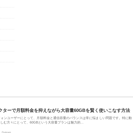
クターで月額料金を抑えながら大容量60GBを賢く使いこなす方法
フォンユーザーにとって、月額料金と通信容量のバランスは常に悩ましい問題です。特に動
しむ方々にとって、60GBという大容量プランは魅力的…
0views