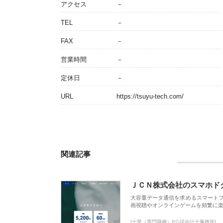
アクセス
－
TEL
－
FAX
－
営業時間
－
定休日
－
URL
https://tsuyu-tech.com/
関連記事
ＪＣＮ株式会社のスマホド
大容量データ通信を求めるスマート
画視聴やオンラインゲームを頻繁に楽
[士業（専門職種）][公認会計士事務所]