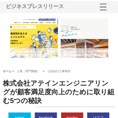
ビジネスプレスリリース
モトがホテルや店
株式会社スプリングエフが選ば
桑木給食株式会社が福山市
で選ばれ続ける理
れる理由とOEMアパレル製造の
ばれる手作り弁当配達の理由
強み
ホーム >
士業（専門職種）
>
公認会計士事務所
株式会社アテインエンジニアリン
グが顧客満足度向上のために取り組
む5つの秘訣
twitter
facebook
google+
はてブ