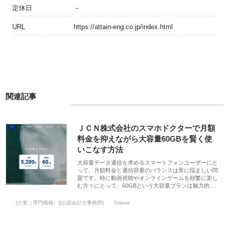
定休日
－
URL
https://attain-eng.co.jp/index.html
関連記事
ＪＣＮ株式会社のスマホドクターで月額
料金を抑えながら大容量60GBを賢く使
いこなす方法
大容量データ通信を求めるスマートフォンユーザーにと
って、月額料金と通信容量のバランスは常に悩ましい問
題です。特に動画視聴やオンラインゲームを頻繁に楽し
む方々にとって、60GBという大容量プランは魅力的…
[士業（専門職種）][公認会計士事務所]
0views