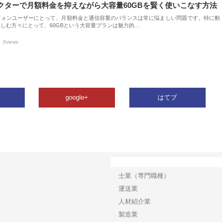
クターで月額料金を抑えながら大容量60GBを賢く使いこなす方法
フォンユーザーにとって、月額料金と通信容量のバランスは常に悩ましい問題です。特に動
しむ方々にとって、60GBという大容量プランは魅力的…
0views
google+
はてブ
カテゴリー
士業（専門職種）
運送業
人材紹介業
製造業