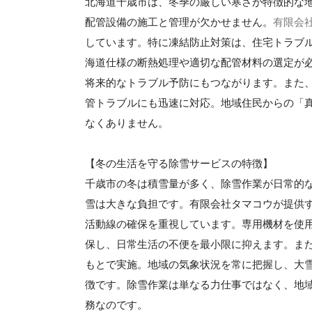
北海道千歳市は、冬季の厳しい寒さが特徴的な地
配管設備の施工と管理が欠かせません。
有限会
しています。特に凍結防止対策は、住宅トラブ
海道仕様の断熱処理や適切な配管材料の選定が
将来的なトラブル予防にもつながります。また
管トラブルにも迅速に対応。地域住民からの「
なくありません。
【冬の生活を守る除雪サービスの特徴】
千歳市の冬は積雪量が多く、除雪作業が日常的
雪は大きな負担です。有限会社タマコウが提供
活動線の確保を重視しています。専用機材を使
保し、日常生活の不便を最小限に抑えます。ま
もとで実施。地域の気象状況を常に把握し、大
徴です。除雪作業は単なる力仕事ではなく、地
務なのです。