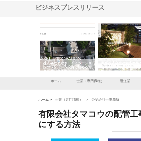
ビジネスプレスリリース
ＯＮＯｃｏｍｐａｎｙ
株式会社アセットイノベーショ
庭楽株式会社が知多半島
ら広域配送を実現でき
ンのワンルーム投資で始める資
と名古屋で叶える理想の
産形成と老後準備
間
ホーム
士業（専門職種）
運送業
ホーム >
士業（専門職種）
>
公認会計士事務所
有限会社タマコウの配管工
にする方法