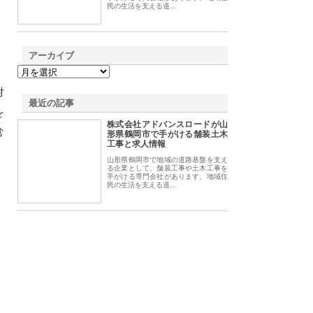
民の生活を支える道…
アーカイブ
対
最近の記事
を
株式会社アドバンスロードが山
常
形県鶴岡市で手がける舗装土木
工事と求人情報
山形県鶴岡市で地域の道路基盤を支え
る企業として、舗装工事や土木工事を
手がける専門会社があります。地域住
民の生活を支える道…