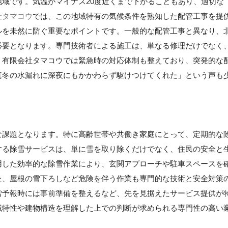
域です。気温がマイナス20度近くまで下がることもあり、適切な
社タマコウ
では、この地域特有の気候条件を熟知した配管工事を提
ルを未然に防ぐ重要なポイントです。一般的な配管工事と異なり、
必要となります。専門技術者による施工は、単なる修理だけでなく
、有限会社タマコウでは緊急時の対応体制も整えており、突発的な
真冬の水漏れに深夜にもかかわらず駆けつけてくれた」という声も
な課題となります。特に高齢世帯や共働き家庭にとって、定期的な
する除雪サービスは、単に雪を取り除くだけでなく、住民の安全と
用した効率的な除雪作業により、玄関アプローチや駐車スペースを
た、屋根の雪下ろしなど危険を伴う作業も専門的な技術と安全対策
雪予報時には事前準備を整えるなど、先を見据えたサービス提供が
域特性や建物構造を理解した上での判断が求められる専門性の高い