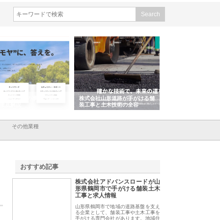
会社ＣＳＡの事業内容と強
株式会社山形道路が手がける舗
ホクシン設備株式会
徹底解説
装工事と土木技術の全容
る給排水空調消火設
績と強み
その他業種
おすすめ記事
株式会社アドバンスロードが山
1
形県鶴岡市で手がける舗装土木
工事と求人情報
山形県鶴岡市で地域の道路基盤を支え
る企業として、舗装工事や土木工事を
手がける専門会社があります。地域住