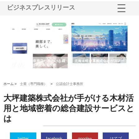
ビジネスプレスリリース
多摩
有限会社松幸商店が手がける織
北海道軽金属株式会社がスノー
株
工事
ネームと下げ札の製造技術
フライとテーパーブロックの専
る
用ページを新設
ス
ホーム >
士業（専門職種）
>
公認会計士事務所
大坪建築株式会社が手がける木材活
用と地域密着の総合建設サービスと
は
twitter
facebook
google+
はてブ