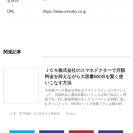
定休日
－
URL
https://www.o-tsubo.co.jp
関連記事
ＪＣＮ株式会社のスマホドクターで月額
料金を抑えながら大容量60GBを賢く使
いこなす方法
大容量データ通信を求めるスマートフォンユーザーにと
って、月額料金と通信容量のバランスは常に悩ましい問
題です。特に動画視聴やオンラインゲームを頻繁に楽し
む方々にとって、60GBという大容量プランは魅力的…
[士業（専門職種）][公認会計士事務所]
0views