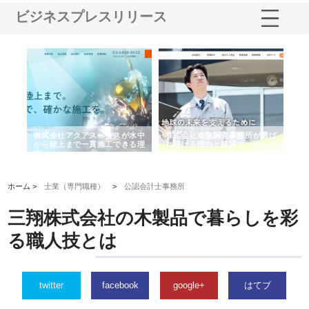
ビジネスプレスリリース
シー
株式会社アクアスペースが水中
株式会社地盤調査事務所が選ば
株
ム導
から陸上まで一貫施工できる理
れ続ける理由と建設コンサルの
ス
由
強み
ホーム >
士業（専門職種）
>
公認会計士事務所
三翔株式会社の木製品で暮らしを彩
る職人技とは
twitter
facebook
google+
はてブ