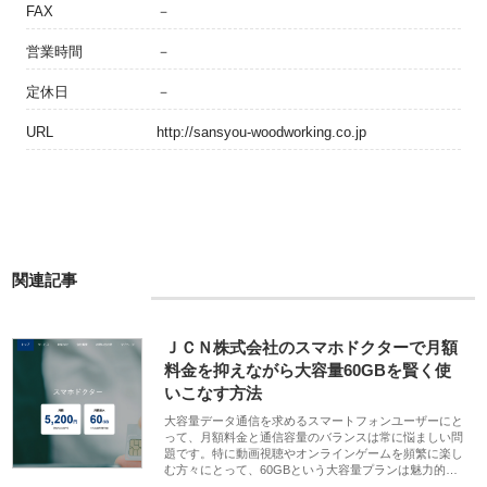
FAX
－
営業時間
－
定休日
－
URL
http://sansyou-woodworking.co.jp
関連記事
ＪＣＮ株式会社のスマホドクターで月額
料金を抑えながら大容量60GBを賢く使
いこなす方法
大容量データ通信を求めるスマートフォンユーザーにと
って、月額料金と通信容量のバランスは常に悩ましい問
題です。特に動画視聴やオンラインゲームを頻繁に楽し
む方々にとって、60GBという大容量プランは魅力的…