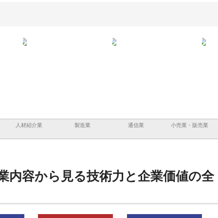
ーショ
庭楽株式会社が知多半島と三河
株式会社ナツハラが建設と鋲螺
株式
める資
と名古屋で叶える理想の外構空
で滋賀の暮らしを支える理由
イト
間
容と
人材紹介業
製造業
通信業
小売業・販売業
業内容から見る技術力と企業価値の全