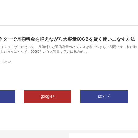
クターで月額料金を抑えながら大容量60GBを賢く使いこなす方法
フォンユーザーにとって、月額料金と通信容量のバランスは常に悩ましい問題です。特に動
しむ方々にとって、60GBという大容量プランは魅力的…
0views
google+
はてブ
カテゴリー