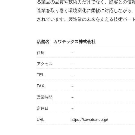
る製品の品質や技術力だけでなく、顧客との信
造業を取り巻く環境変化に柔軟に対応しながら
されています。製造業の未来を支える技術パー
店舗名
カワテックス株式会社
住所
－
アクセス
－
TEL
－
FAX
－
営業時間
－
定休日
－
URL
https://kawatex.co.jp/