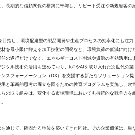
は、長期的な信頼関係の構築に寄与し、リピート受注や新規顧客の
を目指し、環境配慮型の製品開発や生産プロセスの効率化にも注力
廃材を最小限に抑える加工技術の開発など、環境負荷の低減に向け
責任の遂行だけでなく、エネルギーコスト削減や資源の有効活用に
ジタル技術の活用も進めており、IoTやAIを取り入れた次世代の製
ランスフォーメーション（DX）を支援する新たなソリューション提
継承と革新的思考の両立を図るための教育プログラムを実施し、次
れらの取り組みは、変化する市場環境においても持続的な競争力を
す。
求を通じて、確固たる地位を築いてきた同社。その企業価値は、単