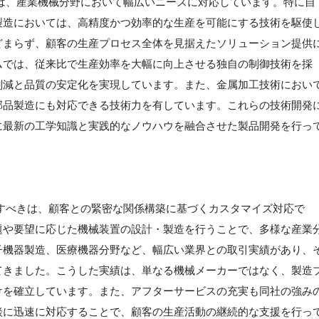
は、産業機械分野において幅広いニーズに対応しています。特に自
製造においては、高精度かつ効率的な生産を可能にする技術を駆使
どまらず、顧客の生産プロセス全体を見据えたソリューション提供
ムでは、従来比で生産効率を大幅に向上させる独自の制御技術を採
削減と品質の安定化を実現しています。また、金属加工技術におい
部品製造にも対応できる技術力を有しています。これらの技術開発
に最新の工学知識と実践的なノウハウを融合させた製品開発を行っ
すべきは、顧客との緊密な関係構築に基づくカスタマイズ対応で
題や要望に応じた機械装置の設計・製造を行うことで、多様な産業
子機器製造、医療機器分野など、幅広い業界との取引実績があり、
てきました。こうした実績は、単なる機械メーカーではなく、製造
けを確立しています。また、アフターサービスの充実も同社の強み
談に迅速に対応することで、顧客の生産活動の継続的な支援を行っ