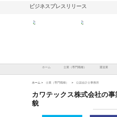
ビジネスプレスリリース
翔栄が草津市で担う建
株式会社ＯＮＯｃｏｍｐａｎｙ
株式会社アセットイノベ
事の現場力と信頼性
が岡山から広域配送を実現でき
ンのワンルーム投資で始
る理由
産形成と老後準備
ホーム
士業（専門職種）
運送業
ホーム >
士業（専門職種）
>
公認会計士事務所
カワテックス株式会社の事
貌