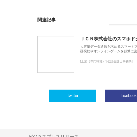
関連記事
ＪＣＮ株式会社のスマホド
大容量データ通信を求めるスマート
画視聴やオンラインゲームを頻繁に楽
[士業（専門職種）][公認会計士事務所]
twitter
facebook
ビジネスプレスリリース