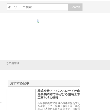
会社メタルエースの企業サ
株式会社ＣＳＡの事業内容と強
株式会社山形道路が
が提供する充実した情報内
みを徹底解説
装工事と土木技術の
は
その他業種
おすすめ記事
株式会社アドバンスロードが山
1
形県鶴岡市で手がける舗装土木
工事と求人情報
山形県鶴岡市で地域の道路基盤を支え
る企業として、舗装工事や土木工事を
手がける専門会社があります。地域住