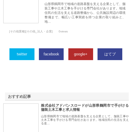
山形県鶴岡市で地域の道路基盤を支える企業として、舗
装工事や土木工事を手がける専門会社があります。地域
住民の生活を支える道路整備から、公共施設周辺の環境
整備まで、幅広い工事実績を持つ企業の取り組みと、
地…
[その他業種][その他_法人・企業]
0views
twitter
facebook
google+
はてブ
おすすめ記事
株式会社アドバンスロードが山形県鶴岡市で手がける
1
舗装土木工事と求人情報
山形県鶴岡市で地域の道路基盤を支える企業として、舗装工事や
土木工事を手がける専門会社があります。地域住民の生活を支え
る道…