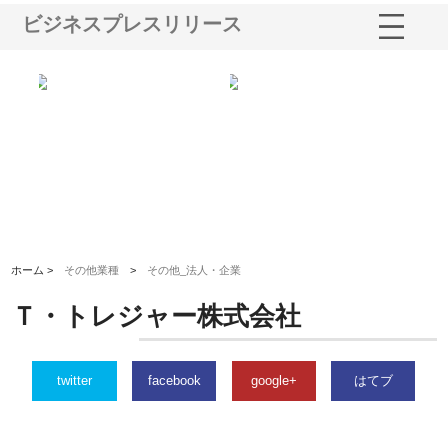
ビジネスプレスリリース
三河
株式会社ナツハラが建設と鋲螺
株式会社メタルエースの企業サ
株
構空
で滋賀の暮らしを支える理由
イトが提供する充実した情報内
み
容とは
ホーム >
その他業種
>
その他_法人・企業
Ｔ・トレジャー株式会社
twitter
facebook
google+
はてブ