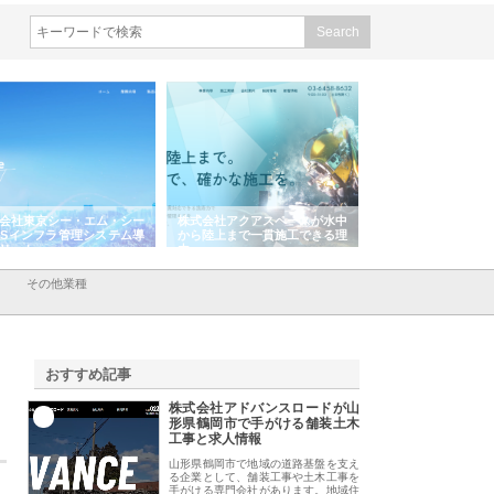
会社アクアスペースが水中
株式会社地盤調査事務所が選ば
株式会社名神精工の
陸上まで一貫施工できる理
れ続ける理由と建設コンサルの
スリリース一覧と注
強み
その他業種
おすすめ記事
株式会社アドバンスロードが山
1
形県鶴岡市で手がける舗装土木
工事と求人情報
山形県鶴岡市で地域の道路基盤を支え
る企業として、舗装工事や土木工事を
手がける専門会社があります。地域住