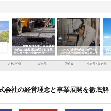
ける舗
ホクシン設備株式会社が手がけ
株式会社東京シー・エム・シー
株式
る給排水空調消火設備工事の実
のGISインフラ管理システム導
から
績と強み
入メリット
由
人材紹介業
製造業
通信業
小売業・販売業
式会社の経営理念と事業展開を徹底解