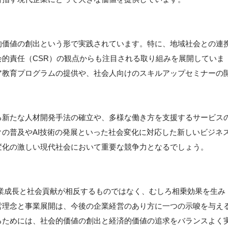
的価値の創出という形で実践されています。特に、地域社会との連
的責任（CSR）の観点からも注目される取り組みを展開していま
ア教育プログラムの提供や、社会人向けのスキルアップセミナーの
る新たな人材開発手法の確立や、多様な働き方を支援するサービス
の普及やAI技術の発展といった社会変化に対応した新しいビジネ
変化の激しい現代社会において重要な競争力となるでしょう。
業成長と社会貢献が相反するものではなく、むしろ相乗効果を生み
営理念と事業展開は、今後の企業経営のあり方に一つの示唆を与え
るためには、社会的価値の創出と経済的価値の追求をバランスよく