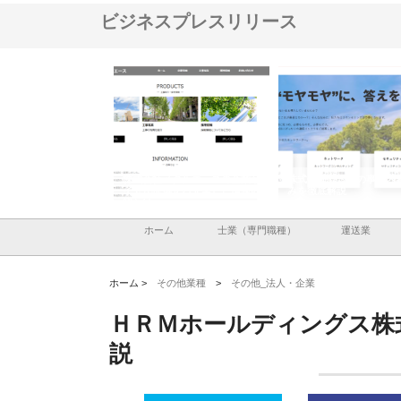
ビジネスプレスリリース
メタルエースの企業サ
株式会社ＣＳＡの事業内容と強
株式会社山形道路が手が
供する充実した情報内
みを徹底解説
装工事と土木技術の全容
ホーム
士業（専門職種）
運送業
ホーム >
その他業種
>
その他_法人・企業
ＨＲＭホールディングス株
説