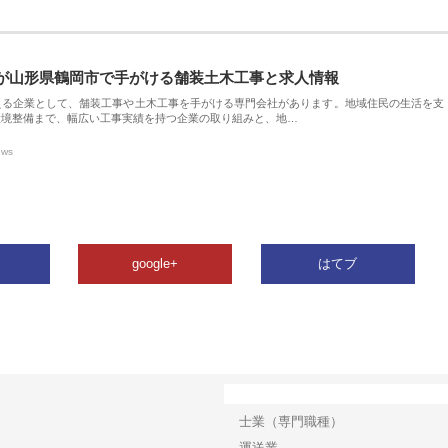
が山形県鶴岡市で手がける舗装土木工事と求人情報
える企業として、舗装工事や土木工事を手がける専門会社があります。地域住民の生活を支
環境整備まで、幅広い工事実績を持つ企業の取り組みと、地…
ews
google+
はてブ
カテゴリー
士業（専門職種）
運送業