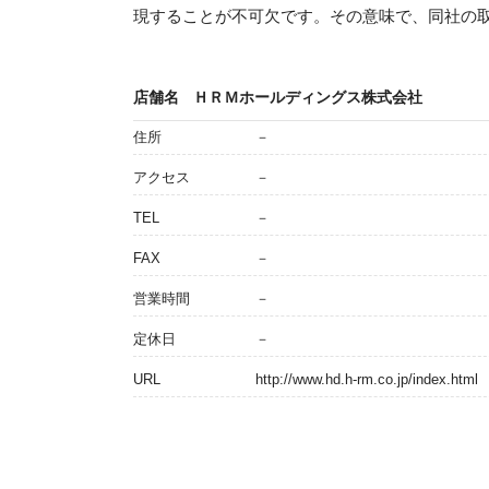
現することが不可欠です。その意味で、同社の
店舗名
ＨＲＭホールディングス株式会社
住所
－
アクセス
－
TEL
－
FAX
－
営業時間
－
定休日
－
URL
http://www.hd.h-rm.co.jp/index.html