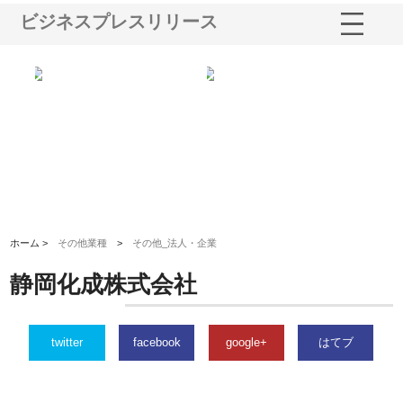
ビジネスプレスリリース
る舗
ホクシン設備株式会社が手がけ
株式会社東京シー・エム・シー
株
る給排水空調消火設備工事の実
のGISインフラ管理システム導
か
績と強み
入メリット
由
ホーム >
その他業種
>
その他_法人・企業
静岡化成株式会社
twitter
facebook
google+
はてブ