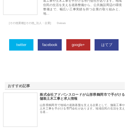
装工事や土木工事を手がける専門会社があります。地域
住民の生活を支える道路整備から、公共施設周辺の環境
整備まで、幅広い工事実績を持つ企業の取り組みと、
地…
[その他業種][その他_法人・企業]
0views
twitter
facebook
google+
はてブ
おすすめ記事
株式会社アドバンスロードが山形県鶴岡市で手がける
1
舗装土木工事と求人情報
山形県鶴岡市で地域の道路基盤を支える企業として、舗装工事や
土木工事を手がける専門会社があります。地域住民の生活を支え
る道…