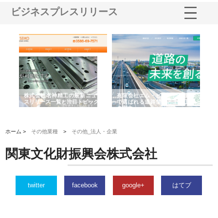
ビジネスプレスリリース
選ば
株式会社名神精工の最新ニュー
有限会社エム・ビルドが南多摩
有
ルの
スリリース一覧と注目トピック
で選ばれる道路舗装と土木工事
ネ
の実力
ホーム >
その他業種
>
その他_法人・企業
関東文化財振興会株式会社
twitter
facebook
google+
はてブ