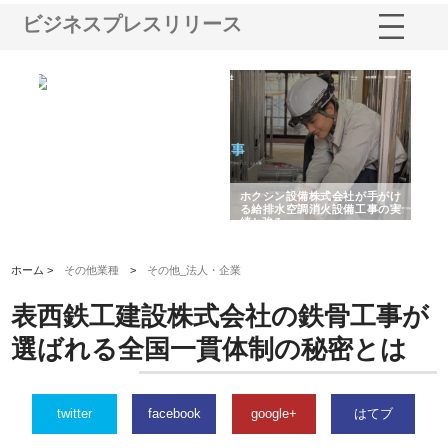
ビジネスプレスリリース
と強
株式会社山形道路が手がける舗
ホクシン設備株式会社が手がけ
株
装工事と土木技術の全容
る給排水空調消火設備工事の実
の
績と強み
入
ホーム >
その他業種
>
その他_法人・企業
表西鉄工建設株式会社の鉄骨工事が
選ばれる全国一貫体制の秘密とは
twitter
facebook
google+
はてブ