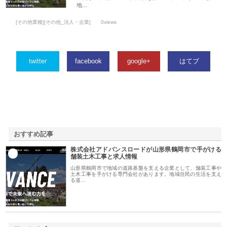
地…
[その他業種][その他_法人・企業]
0views
twitter
facebook
google+
はてブ
おすすめ記事
株式会社アドバンスロードが山形県鶴岡市で手がける
1
舗装土木工事と求人情報
山形県鶴岡市で地域の道路基盤を支える企業として、舗装工事や
土木工事を手がける専門会社があります。地域住民の生活を支え
る道…