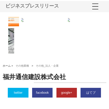
ビジネスプレスリリース
が南多摩
有限会社松幸商店が手がける織
北海道軽金属株式会社がスノー
土木工事
ネームと下げ札の製造技術
フライとテーパーブロックの専
用ページを新設
ホーム >
その他業種
>
その他_法人・企業
福井通信建設株式会社
twitter
facebook
google+
はてブ