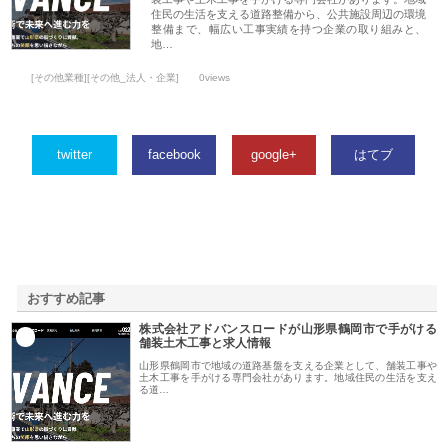
住民の生活を支える道路整備から、公共施設周辺の環境
整備まで、幅広い工事実績を持つ企業の取り組みと、
地…
[その他業種][その他_法人・企業]
0views
twitter
facebook
google+
はてブ
おすすめ記事
株式会社アドバンスロードが山形県鶴岡市で手がける
1
舗装土木工事と求人情報
山形県鶴岡市で地域の道路基盤を支える企業として、舗装工事や
土木工事を手がける専門会社があります。地域住民の生活を支え
る道…