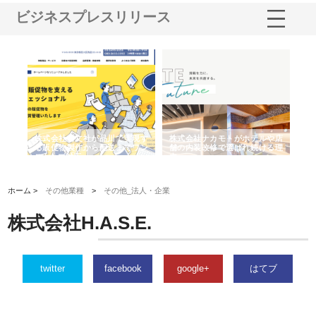
ビジネスプレスリリース
ノー
株式会社耕文社が品川で実現す
株式会社ナカモトがホテルや店
株
の専
る販促物製作から配送までワン
舗の内装改修で選ばれ続ける理
れ
ストップ対応
由
強
ホーム >
その他業種
>
その他_法人・企業
株式会社H.A.S.E.
twitter
facebook
google+
はてブ