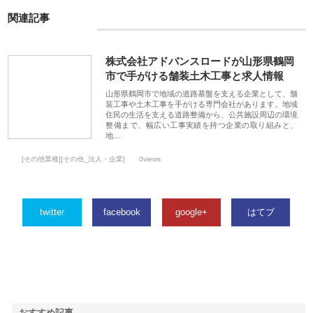
関連記事
株式会社アドバンスロードが山形県鶴岡
市で手がける舗装土木工事と求人情報
山形県鶴岡市で地域の道路基盤を支える企業として、舗
装工事や土木工事を手がける専門会社があります。地域
住民の生活を支える道路整備から、公共施設周辺の環境
整備まで、幅広い工事実績を持つ企業の取り組みと、
地…
[その他業種][その他_法人・企業]
0views
twitter
facebook
google+
はてブ
おすすめ記事