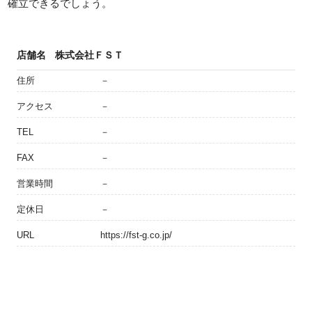
確立できるでしょう。
店舗名
株式会社ＦＳＴ
住所
－
アクセス
－
TEL
－
FAX
－
営業時間
－
定休日
－
URL
https://fst-g.co.jp/