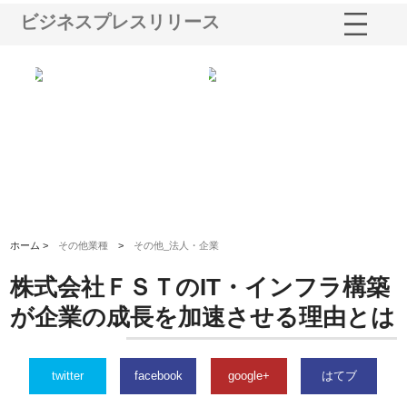
ビジネスプレスリリース
る舗
ホクシン設備株式会社が手がけ
株式会社東京シー・エム・シー
株
る給排水空調消火設備工事の実
のGISインフラ管理システム導
か
績と強み
入メリット
由
ホーム >
その他業種
>
その他_法人・企業
株式会社ＦＳＴのIT・インフラ構築
が企業の成長を加速させる理由とは
twitter
facebook
google+
はてブ