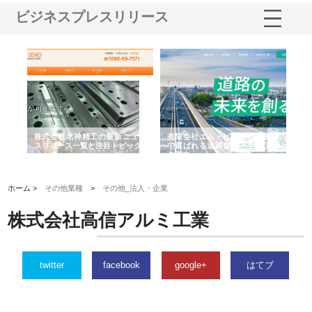
ビジネスプレスリリース
選ば
株式会社名神精工の最新ニュー
有限会社エム・ビルドが南多摩
有
ルの
スリリース一覧と注目トピック
で選ばれる道路舗装と土木工事
ネ
の実力
ホーム >
その他業種
>
その他_法人・企業
株式会社高信アルミ工業
twitter
facebook
google+
はてブ