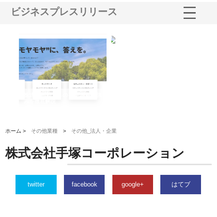
ビジネスプレスリリース
業サ
株式会社ＣＳＡの事業内容と強
株式会社山形道路が手がける舗
ホ
報内
みを徹底解説
装工事と土木技術の全容
る
績
ホーム >
その他業種
>
その他_法人・企業
株式会社手塚コーポレーション
twitter
facebook
google+
はてブ