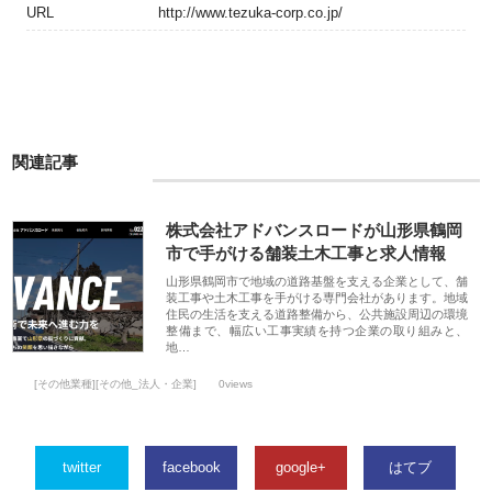
URL
http://www.tezuka-corp.co.jp/
関連記事
株式会社アドバンスロードが山形県鶴岡
市で手がける舗装土木工事と求人情報
山形県鶴岡市で地域の道路基盤を支える企業として、舗
装工事や土木工事を手がける専門会社があります。地域
住民の生活を支える道路整備から、公共施設周辺の環境
整備まで、幅広い工事実績を持つ企業の取り組みと、
地…
[その他業種][その他_法人・企業]
0views
twitter
facebook
google+
はてブ