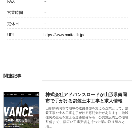
FAX
－
営業時間
－
定休日
－
URL
https://www.narita-tk.jp/
関連記事
株式会社アドバンスロードが山形県鶴岡
市で手がける舗装土木工事と求人情報
山形県鶴岡市で地域の道路基盤を支える企業として、舗
装工事や土木工事を手がける専門会社があります。地域
住民の生活を支える道路整備から、公共施設周辺の環境
整備まで、幅広い工事実績を持つ企業の取り組みと、
地…