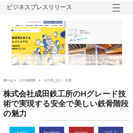
ビジネスプレスリリース
ノー
株式会社耕文社が品川で実現す
株式会社ナカモトがホテルや店
株
の専
る販促物製作から配送までワン
舗の内装改修で選ばれ続ける理
れ
ストップ対応
由
強
ホーム >
その他業種
>
その他_法人・企業
株式会社成田鉄工所のHグレード技
術で実現する安全で美しい鉄骨階段
の魅力
twitter
facebook
google+
はてブ