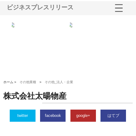
ビジネスプレスリリース
業サ
株式会社ＣＳＡの事業内容と強
株式会社山形道路が手がける舗
ホ
報内
みを徹底解説
装工事と土木技術の全容
る
績
ホーム >
その他業種
>
その他_法人・企業
株式会社太暘物産
twitter
facebook
google+
はてブ