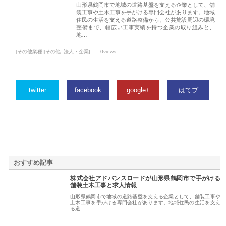
山形県鶴岡市で地域の道路基盤を支える企業として、舗
装工事や土木工事を手がける専門会社があります。地域
住民の生活を支える道路整備から、公共施設周辺の環境
整備まで、幅広い工事実績を持つ企業の取り組みと、
地…
[その他業種][その他_法人・企業]
0views
twitter
facebook
google+
はてブ
おすすめ記事
株式会社アドバンスロードが山形県鶴岡市で手がける
1
舗装土木工事と求人情報
山形県鶴岡市で地域の道路基盤を支える企業として、舗装工事や
土木工事を手がける専門会社があります。地域住民の生活を支え
る道…