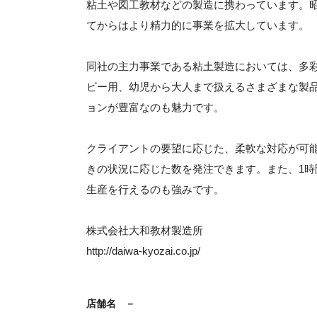
粘土や図工教材などの製造に携わっています。昭
てからはより精力的に事業を拡大しています。
同社の主力事業である粘土製造においては、多
ビー用、幼児から大人まで扱えるさまざまな製
ョンが豊富なのも魅力です。
クライアントの要望に応じた、柔軟な対応が可
きの状況に応じた数を発注できます。また、1時間
生産を行えるのも強みです。
株式会社大和教材製造所
http://daiwa-kyozai.co.jp/
店舗名
－