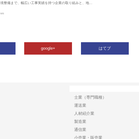
環境整備まで、幅広い工事実績を持つ企業の取り組みと、地…
ews
google+
はてブ
カテゴリー
士業（専門職種）
運送業
人材紹介業
製造業
通信業
小売業・販売業