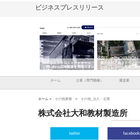
ビジネスプレスリリース
翔栄が草津市で担う建
株式会社ＯＮＯｃｏｍｐａｎｙ
株式会社アセットイノベ
事の現場力と信頼性
が岡山から広域配送を実現でき
ンのワンルーム投資で始
る理由
産形成と老後準備
ホーム
士業（専門職種）
運送業
ホーム >
その他業種
>
その他_法人・企業
株式会社大和教材製造所
twitter
facebook