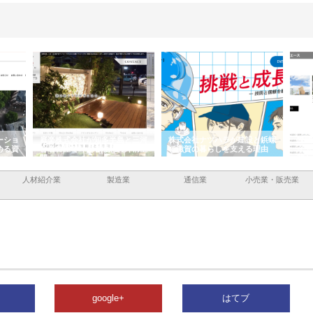
ーショ
庭楽株式会社が知多半島と三河
株式会社ナツハラが建設と鋲螺
株式
める資
と名古屋で叶える理想の外構空
で滋賀の暮らしを支える理由
イト
間
容と
人材紹介業
製造業
通信業
小売業・販売業
google+
はてブ