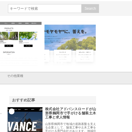
会社メタルエースの企業サ
株式会社ＣＳＡの事業内容と強
株式会社山形道路が
が提供する充実した情報内
みを徹底解説
装工事と土木技術の
は
その他業種
おすすめ記事
株式会社アドバンスロードが山
1
形県鶴岡市で手がける舗装土木
工事と求人情報
山形県鶴岡市で地域の道路基盤を支え
る企業として、舗装工事や土木工事を
手がける専門会社があります。地域住