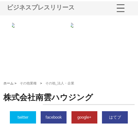
ビジネスプレスリリース
う建
株式会社ＯＮＯｃｏｍｐａｎｙ
株式会社アセットイノベーショ
庭
性
が岡山から広域配送を実現でき
ンのワンルーム投資で始める資
と
る理由
産形成と老後準備
間
ホーム >
その他業種
>
その他_法人・企業
株式会社南雲ハウジング
twitter
facebook
google+
はてブ