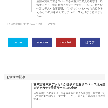
店舗や施設の空きスペースを収益源に変える発想は、経
営者にとって常に魅力的なテーマです。しかし、新たな
什器の導入や在庫管理、メンテナンスといった負担を考
えると二の足を踏んでしまうケースも少なくありませ
ん…
[その他業種][その他_法人・企業]
0views
twitter
facebook
google+
はてブ
おすすめ記事
株式会社東京デッセルが提供する空きスペース活用型
1
ガチャガチャ設置サービスの全貌
店舗や施設の空きスペースを収益源に変える発想は、経営者にと
って常に魅力的なテーマです。しかし、新たな什器の導入や在庫
管理…