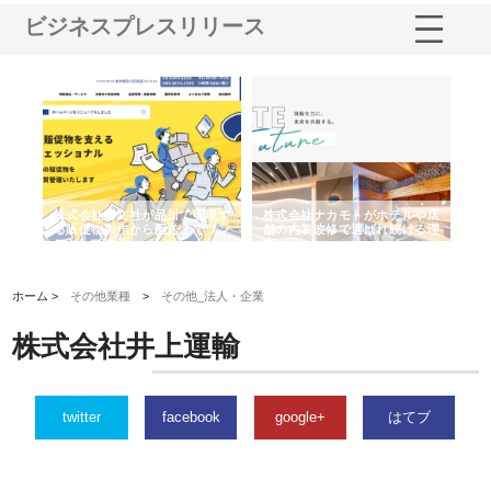
ビジネスプレスリリース
ノー
株式会社耕文社が品川で実現す
株式会社ナカモトがホテルや店
株
の専
る販促物製作から配送までワン
舗の内装改修で選ばれ続ける理
れ
ストップ対応
由
強
ホーム >
その他業種
>
その他_法人・企業
株式会社井上運輸
twitter
facebook
google+
はてブ