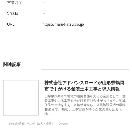
営業時間
－
定休日
－
URL
https://maru-katsu.co.jp/
関連記事
株式会社アドバンスロードが山形県鶴岡
市で手がける舗装土木工事と求人情報
山形県鶴岡市で地域の道路基盤を支える企業として、舗
装工事や土木工事を手がける専門会社があります。地域
住民の生活を支える道路整備から、公共施設周辺の環境
整備まで、幅広い工事実績を持つ企業の取り組みと、
地…
[その他業種][その他_法人・企業]
0views