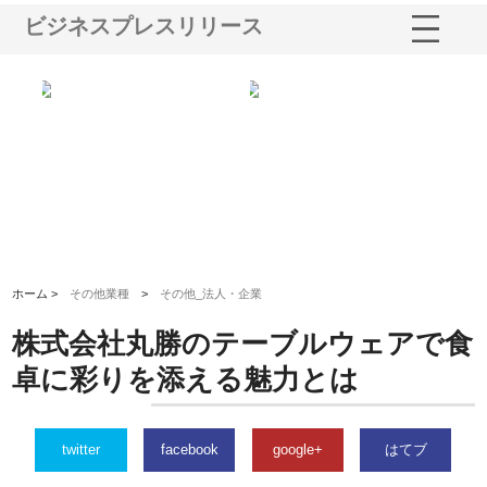
ビジネスプレスリリース
シー
株式会社アクアスペースが水中
株式会社地盤調査事務所が選ば
株
ム導
から陸上まで一貫施工できる理
れ続ける理由と建設コンサルの
ス
由
強み
ホーム >
その他業種
>
その他_法人・企業
株式会社丸勝のテーブルウェアで食
卓に彩りを添える魅力とは
twitter
facebook
google+
はてブ