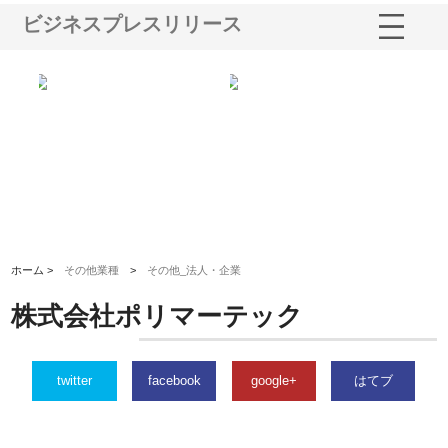
ビジネスプレスリリース
る舗
ホクシン設備株式会社が手がけ
株式会社東京シー・エム・シー
株
る給排水空調消火設備工事の実
のGISインフラ管理システム導
か
績と強み
入メリット
由
ホーム >
その他業種
>
その他_法人・企業
株式会社ポリマーテック
twitter
facebook
google+
はてブ