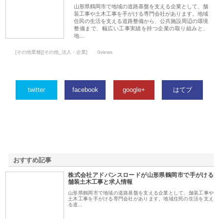
山形県鶴岡市で地域の道路基盤を支える企業として、舗
装工事や土木工事を手がける専門会社があります。地域
住民の生活を支える道路整備から、公共施設周辺の環境
整備まで、幅広い工事実績を持つ企業の取り組みと、
地…
[その他業種][その他_法人・企業]
0views
twitter
facebook
google+
はてブ
おすすめ記事
株式会社アドバンスロードが山形県鶴岡市で手がける
1
舗装土木工事と求人情報
山形県鶴岡市で地域の道路基盤を支える企業として、舗装工事や
土木工事を手がける専門会社があります。地域住民の生活を支え
る道…