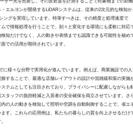
Ranging）は、レーザー光を照射し、その反射波を計測することで対象物までの距
・エルヨンが開発するLiDARシステムは、従来の2次元的な検知か
ンシングを実現しています。特筆すべきは、その精度と処理速度で
イムで情報処理を行うことで、刻々と変化する環境にも柔軟に対応
物検知だけでなく、人の動きや表情までも認識できる可能性を秘め
方面での活用が期待されています。
、すでに様々な分野で実用化が進んでいます。例えば、商業施設での人
把握することで、最適な店舗レイアウトの設計や混雑緩和策の実施
システムとしても注目されており、プライバシーに配慮しながらも
護スタッフの負担軽減と入居者の安全確保を両立させています。さ
宅内の人の動きを検知して照明や空調を自動制御することで、省エ
います。これらの応用例は、私たちの暮らしの質を向上させるだけ
す。