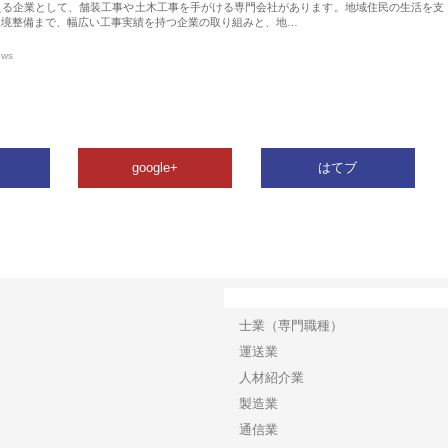
える企業として、舗装工事や土木工事を手がける専門会社があります。地域住民の生活を支
環境整備まで、幅広い工事実績を持つ企業の取り組みと、地…
ews
google+
はてブ
カテゴリー
士業（専門職種）
運送業
人材紹介業
製造業
通信業