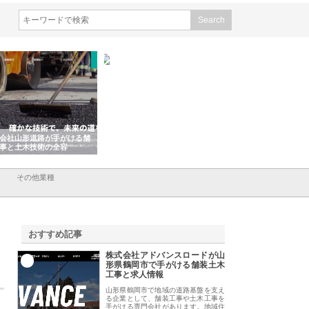
会社山形道路が手がける舗
ホクシン設備株式会社が手がけ
株式会社東京シー・
事と土木技術の全容
る給排水空調消火設備工事の実
のGISインフラ管理
績と強み
入メリット
その他業種
おすすめ記事
株式会社アドバンスロードが山
1
形県鶴岡市で手がける舗装土木
工事と求人情報
山形県鶴岡市で地域の道路基盤を支え
る企業として、舗装工事や土木工事を
手がける専門会社があります。地域住