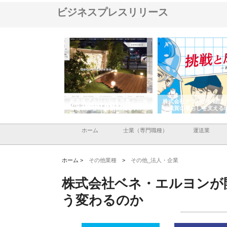
ビジネスプレスリリース
アセットイノベーショ
庭楽株式会社が知多半島と三河
株式会社ナツハラが建設
ルーム投資で始める資
と名古屋で叶える理想の外構空
で滋賀の暮らしを支える
老後準備
間
ホーム
士業（専門職種）
運送業
ホーム >
その他業種
>
その他_法人・企業
株式会社ベネ・エルヨンが開
う変わるのか