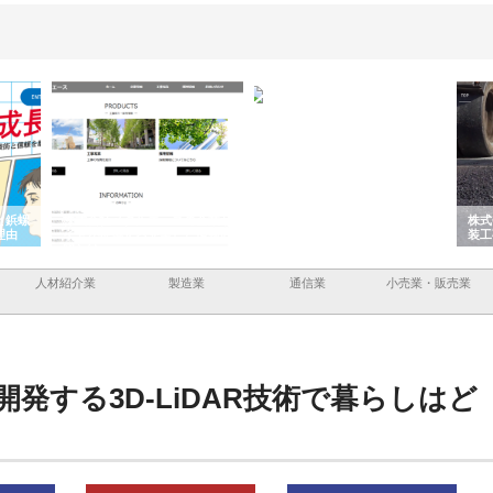
と鋲螺
株式会社メタルエースの企業サ
株式会社ＣＳＡの事業内容と強
株式
理由
イトが提供する充実した情報内
みを徹底解説
装工
容とは
人材紹介業
製造業
通信業
小売業・販売業
発する3D-LiDAR技術で暮らしはど