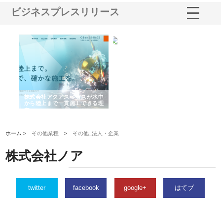
ビジネスプレスリリース
シー
株式会社アクアスペースが水中
株式会社地盤調査事務所が選ば
株
ム導
から陸上まで一貫施工できる理
れ続ける理由と建設コンサルの
ス
由
強み
ホーム >
その他業種
>
その他_法人・企業
株式会社ノア
twitter
facebook
google+
はてブ