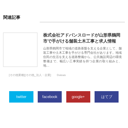
関連記事
株式会社アドバンスロードが山形県鶴岡
市で手がける舗装土木工事と求人情報
山形県鶴岡市で地域の道路基盤を支える企業として、舗
装工事や土木工事を手がける専門会社があります。地域
住民の生活を支える道路整備から、公共施設周辺の環境
整備まで、幅広い工事実績を持つ企業の取り組みと、
地…
[その他業種][その他_法人・企業]
0views
twitter
facebook
google+
はてブ