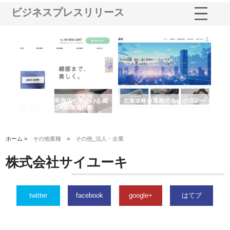
ビジネスプレスリリース
有限会社松幸商店が手がける織
北海道軽金属株式会社がスノー
株式会社耕文
ネームと下げ札の製造技術
フライとテーパーブロックの専
る販促物製作
用ページを新設
ストップ対応
ホーム >
その他業種
>
その他_法人・企業
株式会社サイユーキ
twitter
facebook
google+
はてブ