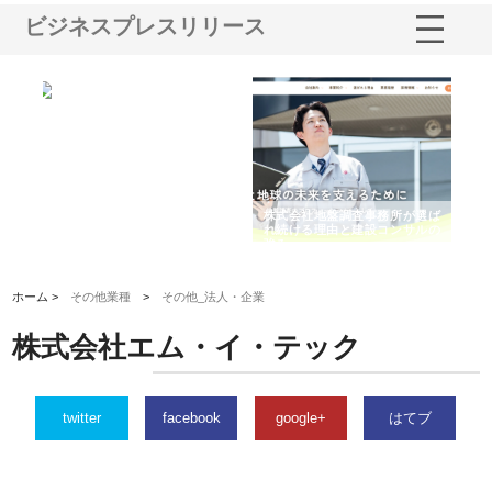
ビジネスプレスリリース
シー
株式会社アクアスペースが水中
株式会社地盤調査事務所が選ば
株
ム導
から陸上まで一貫施工できる理
れ続ける理由と建設コンサルの
ス
由
強み
ホーム >
その他業種
>
その他_法人・企業
株式会社エム・イ・テック
twitter
facebook
google+
はてブ