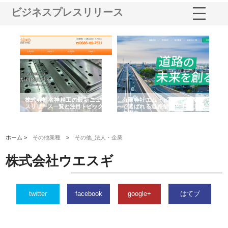
ビジネスプレスリリース
選ば
株式会社名神精工の最新ニュー
有限会社エム・ビルドが南多摩
有
ルの
スリリース一覧と注目トピック
で選ばれる道路舗装と土木工事
ネ
の実力
ホーム >
その他業種
>
その他_法人・企業
株式会社ウエスギ
twitter
facebook
google+
はてブ