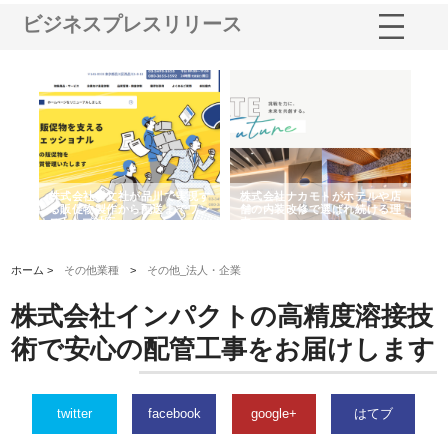
ビジネスプレスリリース
ノー
株式会社耕文社が品川で実現す
株式会社ナカモトがホテルや店
株
の専
る販促物製作から配送までワン
舗の内装改修で選ばれ続ける理
れ
ストップ対応
由
強
ホーム >
その他業種
>
その他_法人・企業
株式会社インパクトの高精度溶接技
術で安心の配管工事をお届けします
twitter
facebook
google+
はてブ