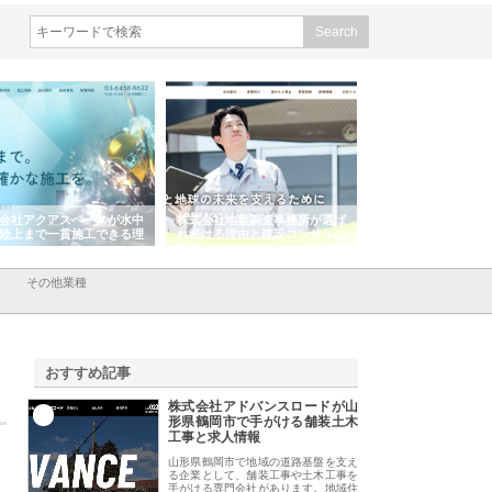
会社アクアスペースが水中
株式会社地盤調査事務所が選ば
株式会社名神精工の
陸上まで一貫施工できる理
れ続ける理由と建設コンサルの
スリリース一覧と注
強み
その他業種
おすすめ記事
株式会社アドバンスロードが山
1
形県鶴岡市で手がける舗装土木
工事と求人情報
山形県鶴岡市で地域の道路基盤を支え
る企業として、舗装工事や土木工事を
手がける専門会社があります。地域住