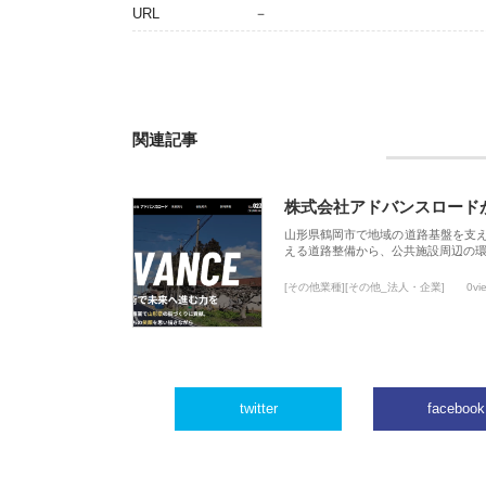
URL
－
関連記事
株式会社アドバンスロード
山形県鶴岡市で地域の道路基盤を支
える道路整備から、公共施設周辺の
[その他業種][その他_法人・企業]
0vi
twitter
facebook