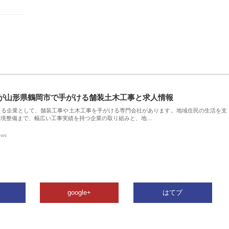
が山形県鶴岡市で手がける舗装土木工事と求人情報
える企業として、舗装工事や土木工事を手がける専門会社があります。地域住民の生活を支
環境整備まで、幅広い工事実績を持つ企業の取り組みと、地…
ews
google+
はてブ