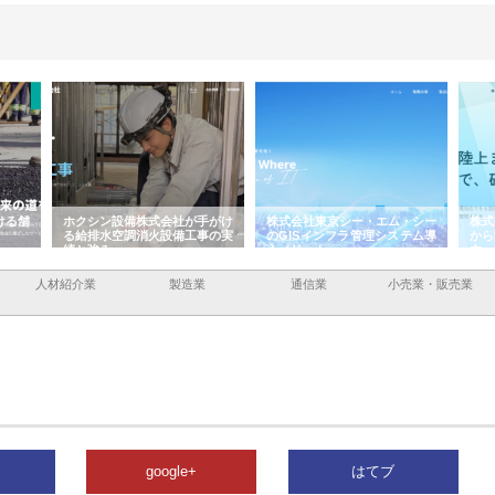
ける舗
ホクシン設備株式会社が手がけ
株式会社東京シー・エム・シー
株式
る給排水空調消火設備工事の実
のGISインフラ管理システム導
から
績と強み
入メリット
由
人材紹介業
製造業
通信業
小売業・販売業
google+
はてブ