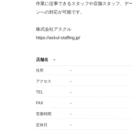
作業に従事できるスタッフや店舗スタッフ、デ
ンへの対応が可能です。
株式会社アスクル
https://askul-staffing.jp/
店舗名
－
住所
－
アクセス
－
TEL
－
FAX
－
営業時間
－
定休日
－