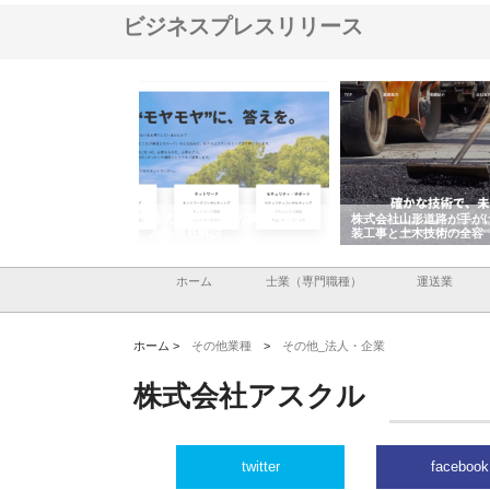
ビジネスプレスリリース
メタルエースの企業サ
株式会社ＣＳＡの事業内容と強
株式会社山形道路が手が
供する充実した情報内
みを徹底解説
装工事と土木技術の全容
ホーム
士業（専門職種）
運送業
ホーム >
その他業種
>
その他_法人・企業
株式会社アスクル
twitter
facebook