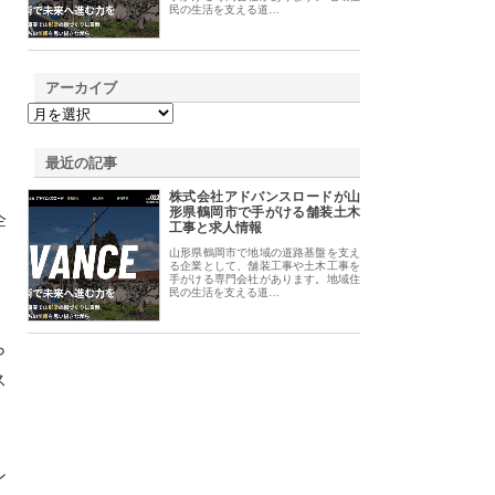
民の生活を支える道…
アーカイブ
最近の記事
株式会社アドバンスロードが山
形県鶴岡市で手がける舗装土木
企
工事と求人情報
山形県鶴岡市で地域の道路基盤を支え
る企業として、舗装工事や土木工事を
手がける専門会社があります。地域住
民の生活を支える道…
ら
ス
ン