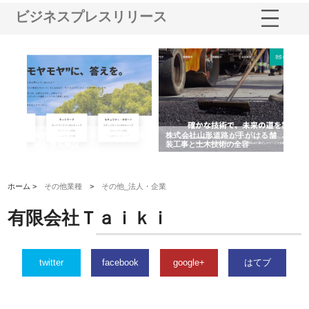
ビジネスプレスリリース
業サ
株式会社ＣＳＡの事業内容と強
株式会社山形道路が手がける舗
ホ
報内
みを徹底解説
装工事と土木技術の全容
る
績
ホーム >
その他業種
>
その他_法人・企業
有限会社Ｔａｉｋｉ
twitter
facebook
google+
はてブ