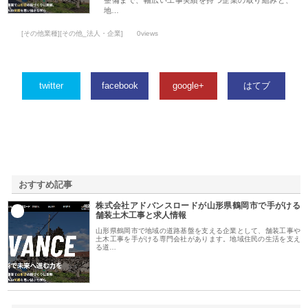
地…
[その他業種][その他_法人・企業]
0views
twitter
facebook
google+
はてブ
おすすめ記事
株式会社アドバンスロードが山形県鶴岡市で手がける
1
舗装土木工事と求人情報
山形県鶴岡市で地域の道路基盤を支える企業として、舗装工事や
土木工事を手がける専門会社があります。地域住民の生活を支え
る道…