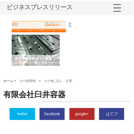
ビジネスプレスリリース
選ば
株式会社名神精工の最新ニュー
有限会社エム・ビルドが南多摩
有
ルの
スリリース一覧と注目トピック
で選ばれる道路舗装と土木工事
ネ
の実力
ホーム >
その他業種
>
その他_法人・企業
有限会社臼井容器
twitter
facebook
google+
はてブ