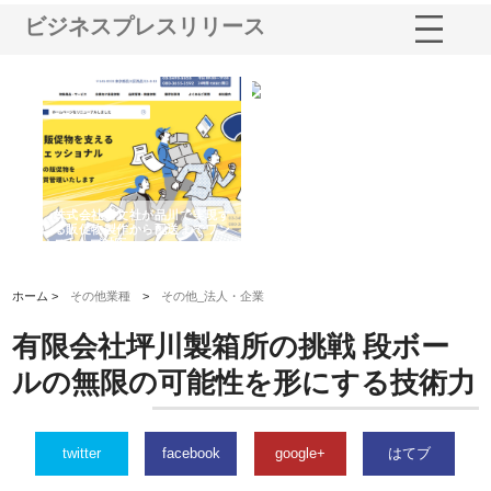
ビジネスプレスリリース
ノー
株式会社耕文社が品川で実現す
株式会社ナカモトがホテルや店
株
の専
る販促物製作から配送までワン
舗の内装改修で選ばれ続ける理
れ
ストップ対応
由
強
ホーム >
その他業種
>
その他_法人・企業
有限会社坪川製箱所の挑戦 段ボー
ルの無限の可能性を形にする技術力
twitter
facebook
google+
はてブ