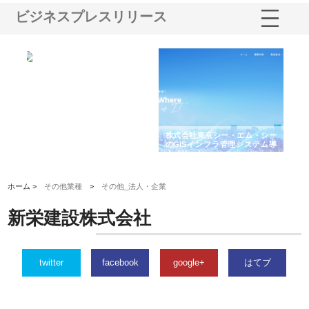
ビジネスプレスリリース
社東京シー・エム・シー
株式会社アクアスペースが水中
株式会社地盤調査事
Sインフラ管理システム導
から陸上まで一貫施工できる理
れ続ける理由と建設
ット
由
強み
ホーム >
その他業種
>
その他_法人・企業
新栄建設株式会社
twitter
facebook
google+
はてブ