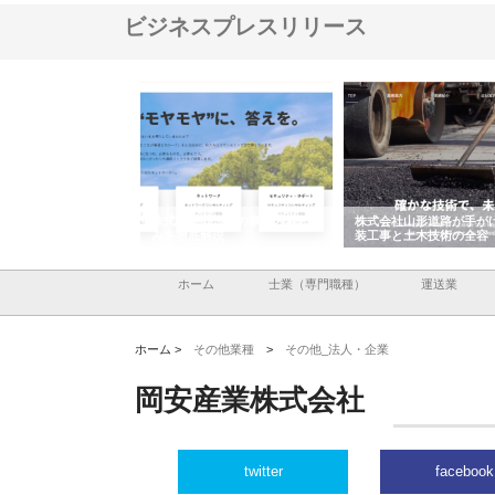
ビジネスプレスリリース
メタルエースの企業サ
株式会社ＣＳＡの事業内容と強
株式会社山形道路が手が
供する充実した情報内
みを徹底解説
装工事と土木技術の全容
ホーム
士業（専門職種）
運送業
ホーム >
その他業種
>
その他_法人・企業
岡安産業株式会社
twitter
facebook