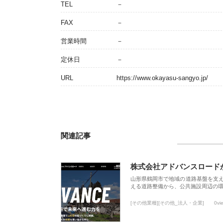
TEL
－
FAX
－
営業時間
－
定休日
－
URL
https://www.okayasu-sangyo.jp/
関連記事
株式会社アドバンスロード
山形県鶴岡市で地域の道路基盤を支
える道路整備から、公共施設周辺の
[その他業種][その他_法人・企業]
0vi