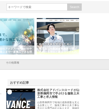
会社アクアスペースが水中
株式会社地盤調査事務所が選ば
株式会社名神精工の
陸上まで一貫施工できる理
れ続ける理由と建設コンサルの
スリリース一覧と注
強み
その他業種
おすすめ記事
株式会社アドバンスロードが山
1
形県鶴岡市で手がける舗装土木
工事と求人情報
山形県鶴岡市で地域の道路基盤を支え
る企業として、舗装工事や土木工事を
手がける専門会社があります。地域住