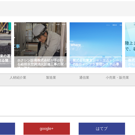
ける舗
ホクシン設備株式会社が手がけ
株式会社東京シー・エム・シー
株式
る給排水空調消火設備工事の実
のGISインフラ管理システム導
から
績と強み
入メリット
由
人材紹介業
製造業
通信業
小売業・販売業
google+
はてブ