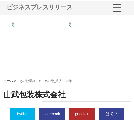
ビジネスプレスリリース
業サ
株式会社ＣＳＡの事業内容と強
株式会社山形道路が手がける舗
ホ
報内
みを徹底解説
装工事と土木技術の全容
る
績
ホーム >
その他業種
>
その他_法人・企業
山武包装株式会社
twitter
facebook
google+
はてブ