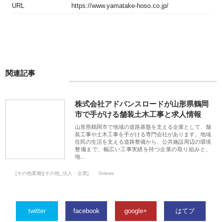
URL
https://www.yamatake-hoso.co.jp/
関連記事
株式会社アドバンスロードが山形県鶴岡
市で手がける舗装土木工事と求人情報
山形県鶴岡市で地域の道路基盤を支える企業として、舗
装工事や土木工事を手がける専門会社があります。地域
住民の生活を支える道路整備から、公共施設周辺の環境
整備まで、幅広い工事実績を持つ企業の取り組みと、
地…
[その他業種][その他_法人・企業]
0views
twitter
facebook
google+
はてブ