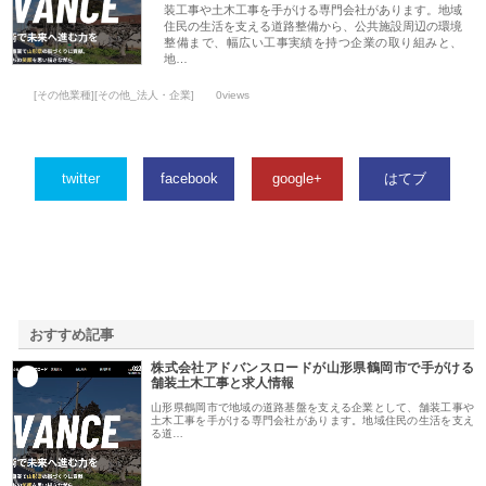
装工事や土木工事を手がける専門会社があります。地域
住民の生活を支える道路整備から、公共施設周辺の環境
整備まで、幅広い工事実績を持つ企業の取り組みと、
地…
[その他業種][その他_法人・企業]
0views
twitter
facebook
google+
はてブ
おすすめ記事
株式会社アドバンスロードが山形県鶴岡市で手がける
1
舗装土木工事と求人情報
山形県鶴岡市で地域の道路基盤を支える企業として、舗装工事や
土木工事を手がける専門会社があります。地域住民の生活を支え
る道…