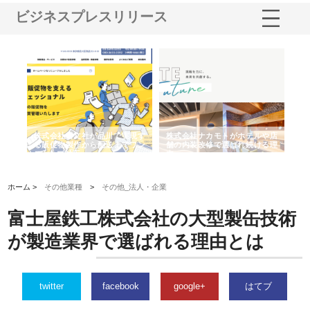
ビジネスプレスリリース
ノー
株式会社耕文社が品川で実現す
株式会社ナカモトがホテルや店
株
の専
る販促物製作から配送までワン
舗の内装改修で選ばれ続ける理
れ
ストップ対応
由
強
ホーム >
その他業種
>
その他_法人・企業
富士屋鉄工株式会社の大型製缶技術
が製造業界で選ばれる理由とは
twitter
facebook
google+
はてブ