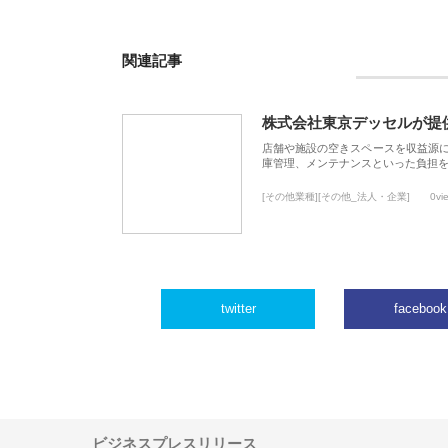
関連記事
株式会社東京デッセルが提
店舗や施設の空きスペースを収益源
庫管理、メンテナンスといった負担
[その他業種][その他_法人・企業]
0vi
twitter
facebook
ビジネスプレスリリース