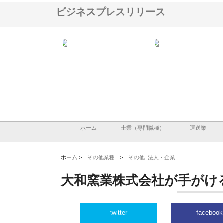
ビジネスプレスリリース
黒石鋳工所のステンレ
株式会社創現の自動機と専用機
株式会社アドバンスロー
工が選ばれる理由とは
の設計製作から製缶塗装まで一
形県鶴岡市で手がける舗
貫対応
工事と求人情報
ホーム
士業（専門職種）
運送業
ホーム >
その他業種
>
その他_法人・企業
大和窯業株式会社が手がけ
twitter
facebook