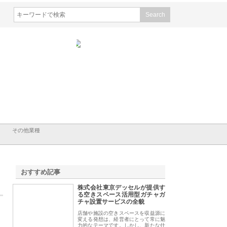
会社ワインエクスプレスが
安倍紙業株式会社が印刷会社に
株式会社ハクシンが
の青果物流を支える理由と
選ばれる紙提案力と供給体制
れる公共工事の実績
イバー待遇
その他業種
おすすめ記事
株式会社東京デッセルが提供す
1
る空きスペース活用型ガチャガ
チャ設置サービスの全貌
店舗や施設の空きスペースを収益源に
変える発想は、経営者にとって常に魅
力的なテーマです。しかし、新たな什