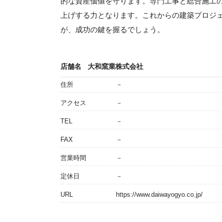
的な資産価値を守ります。専門工事と総合施工
上げする力となります。これからの建築プロジ
が、成功の鍵を握るでしょう。
店舗名
大和窯業株式会社
住所
－
アクセス
－
TEL
－
FAX
－
営業時間
－
定休日
－
URL
https://www.daiwayogyo.co.jp/