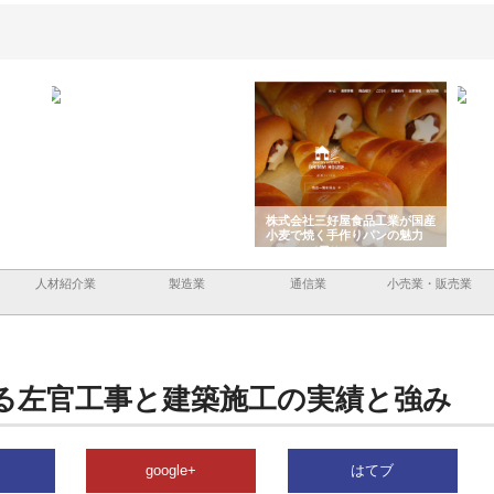
ドが山
株式会社三原商会が製造現場に
株式会社三好屋食品工業が国産
有限
装土木
選ばれる産業機材調達の強みと
小麦で焼く手作りパンの魅力
山形
は
ドラ
人材紹介業
製造業
通信業
小売業・販売業
る左官工事と建築施工の実績と強み
google+
はてブ