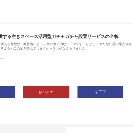
供する空きスペース活用型ガチャガチャ設置サービスの全貌
に変える発想は、経営者にとって常に魅力的なテーマです。しかし、新たな什器の導入や在
を考えると二の足を踏んでしまうケースも少なくありません…
ews
google+
はてブ
カテゴリー