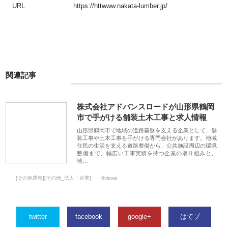
URL
https://httwww.nakata-lumber.jp/
関連記事
株式会社アドバンスロードが山形県鶴岡
市で手がける舗装土木工事と求人情報
山形県鶴岡市で地域の道路基盤を支える企業として、舗
装工事や土木工事を手がける専門会社があります。地域
住民の生活を支える道路整備から、公共施設周辺の環境
整備まで、幅広い工事実績を持つ企業の取り組みと、
地…
[その他業種][その他_法人・企業]
0views
twitter
facebook
google+
はてブ