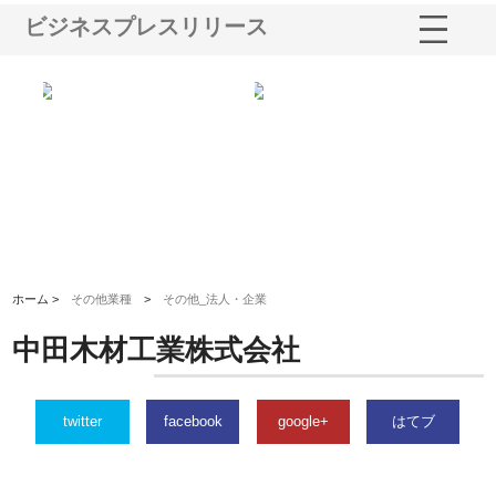
ビジネスプレスリリース
業サ
株式会社ＣＳＡの事業内容と強
株式会社山形道路が手がける舗
ホ
報内
みを徹底解説
装工事と土木技術の全容
る
績
ホーム >
その他業種
>
その他_法人・企業
中田木材工業株式会社
twitter
facebook
google+
はてブ