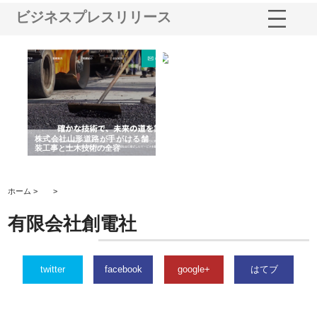
ビジネスプレスリリース
と強
株式会社山形道路が手がける舗
ホクシン設備株式会社が手がけ
株
装工事と土木技術の全容
る給排水空調消火設備工事の実
の
績と強み
入
ホーム >
>
有限会社創電社
twitter
facebook
google+
はてブ